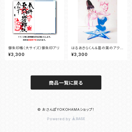
御朱印帳（大サイズ）御朱印アリ
はるあきらくん＆葛の葉のアクス
タ
¥3,300
¥3,300
商品一覧に戻る
© おさんぽYOKOHAMAショップ！
Powered by